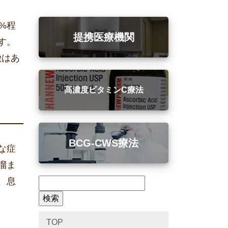
%程
提携医療機関
す。
徴はあ
高濃度ビタミンC療法
BCG-CWS療法
な症
溜ま
、息
TOP