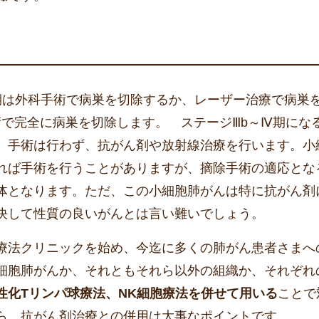
期は外科手術で病巣を切除するか、レーザー治療で病巣
術で完全に病巣を切除します。 ステージⅢb～Ⅳ期にな
、手術は行わず、抗がん剤や放射線治療を行います。小
れば手術を行うことがありますが、摘除手術の適応とな
体となります。ただ、この小細胞肺がんは特に抗がん剤
決して性質の良いがんとは言い難いでしょう。
療法クリニックを始め、今迄に多くの肺がん患者さまへ
細胞肺がんか、それともそれら以外の組織か、それぞれ
性化Tリンパ球療法、NK細胞療法を併せて用いる
ことで
ら、抗がん剤治療との併用は大事なポイントです。