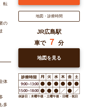
、転
地図・診療時間
者の
JR広島駅
ま
７
車で
分
地図を見る
全体
休診日：木曜午後・土曜午後・日曜・祝日
多
も多